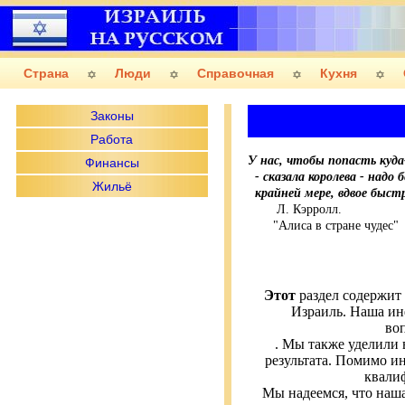
Страна
Люди
Справочная
Кухня
Законы
Работа
У нас, чтобы попасть куда
Финансы
- сказала королева - надо 
Жильё
крайней мере, вдвое быст
Л. Кэрролл.
"Алиса в стране чудес"
Этот
раздел содержит
Израиль. Наша ин
во
. Мы также уделили
результата. Помимо и
квали
Мы надеемся, что наш