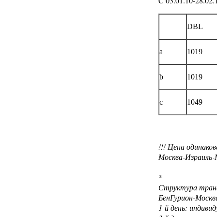
C 03.01.10-28.02.
DBL
a
1019
b
1019
c
1049
!!! Цена одинако
Москва-Израиль-
*
Структура транс
БенГурион-Москв
1-й день: индиви