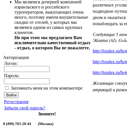
Мы являемся дочерней компанией
различных уголк
израильского и российского
подводное путеш
туроператоров, выкупающих очень
дном и оказаться
много, поэтому имеем внушительные
скидки от отелей, у которых мы
понаблюдать за е
являемся одним из самых крупных
клиентов.
Следующие 5 ноче
Но при этом мы предлагаем Вам
Эйлата (AI): Golde
исключительно качественный отдых
- отдых, о котором Вы не пожалеете.
http://isralux.ru/h
Авторизация
http://isralux.ru/h
Логин:
http://isralux.ru/h
Пароль:
Желающие смогу
Запомнить меня на этом компьютере
атракций и развл
Регистрация
Забыли свой пароль?
Звоните!
8 (499) 703-20-44 (Москва)