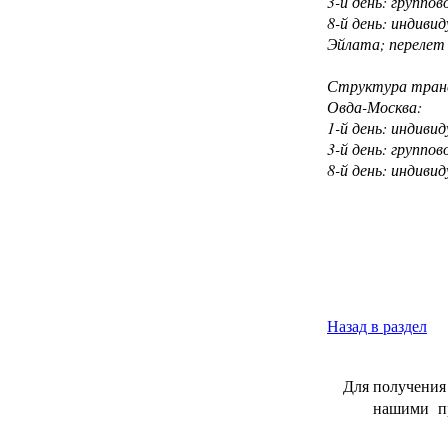
3-й день: группо
8-й день: индиви
Эйлата; перелет
Структура транс
Овда-Москва:
1-й день: индиви
3-й день: группо
8-й день: индиви
Назад в раздел
Для получения
нашими пр