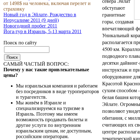
севера Эйлат
от 1498$ на человека, включая перелет и
обступают
страховку
гранитные
Новый год в Эйлате, Рождество в
Иерусалиме 2011 (9 дней)
горы, создавая
Новогодний пробег 2011
впечатляющий фо
Йога-тур в Израиль, 5-13 марта 2011
Уникальный кора
располагается пр
Поиск по сайту
4500 км. Коралло
подводного плава
десятки дайвинг
САМЫЙ ЧАСТЫЙ ВОПРОС:
инструктаж и при
Почему у нас такие привлекательные
цены?
оборудование дл
Красотой Красно
Мы израильская компания и работаем
сухим способом 
без посредников в виде туроператоров
белая башня кото
и турагентств.
Мы живём в Израиле и
Эйлате. Огромны
специализируемся на туризме в
позволяют увидет
Израиль. Поэтому мы имеем
обитания, с мил
возможность продавать билеты и
считающих их св
другие услуги по внутренним
израильским ценам, не доступным,
центре располага
российским операторам.
тематический ки