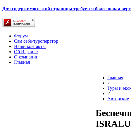
Для содержимого этой страницы требуется более новая верси
Форум
Сам себе-туроператор
Наши контакты
Об Израиле
О компании
Главная
Главная
⁄
Туры и экс
⁄
Авторские
Беспечн
ISRAL