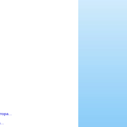
тора...
..