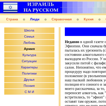
Страна
Люди
Справочная
Кухня
Школа
Семья
Недавно
в одной газете 
Любовь
Эфиопии. Они сначала бу
Армия
пыталась их урезонить (
состоянии алкогольного 
Культура
выходцем из России. У н
Ситуации
закусили питой с фалафе
Характеры
салон. Непонятно, что ем
процедуру надо повторит
Политики
положение (в увольнение
Друзья
наш пылкий любовник усе
полиция его сонного и з
Поэзия
моего рассказчика, за т
C M И
переносят алкоголь, как 
встретились, то "эфиоп"
оставят там оружие, пото
ответил, что не пить нел