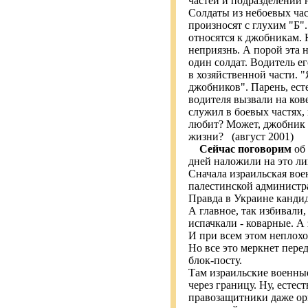
частей и подразделений н
Солдаты из небоевых час
произносят с глухим "Б".
относятся к джобникам. 
неприязнь. А порой эта 
один солдат. Водитель е
в хозяйственной части. "
джобников". Парень, есте
водителя вызвали на кове
служил в боевых частях, 
любит? Может, джобник у
жизни? (август 2001)
Сейчас поговорим
об 
дней наложили на это ли
Сначала израильская вое
палестинской администра
Правда в Украине кандида
А главное, так избивали,
испачкали - коварные. А 
И при всем этом неплохо
Но все это меркнет пер
блок-посту.
Там израильские военные
через границу. Ну, естес
правозащитники даже ор