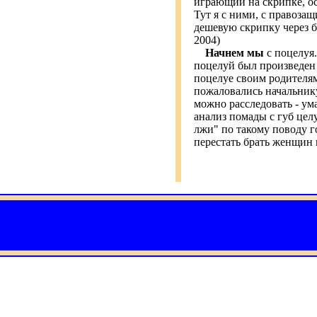
играющий на скрипке, о
Тут я с ними, с правоза
дешевую скрипку через бл
2004)
Hачнем мы
с поцелуя
поцелуй был произведен 
поцелуе своим родителям 
пожаловались начальнику
можно расследовать - ума
анализ помады с губ цел
лжи" по такому поводу г
перестать брать женщин 