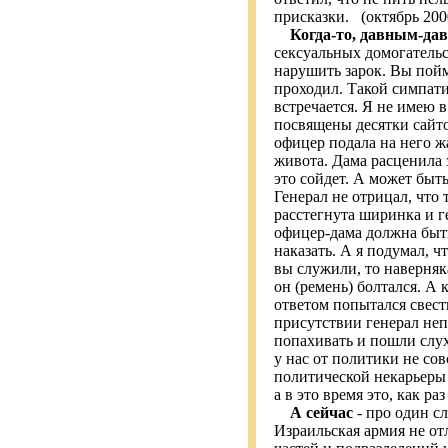
присказки. (октябрь 200
Когда-то, давным-да
сексуальных домогательс
нарушить зарок. Вы пойме
проходил. Такой симпати
встречается. Я не имею
посвящены десятки сайто
офицер подала на него ж
живота. Дама расценила э
это сойдет. А может быт
Генерал не отрицал, что
расстегнута ширинка и г
офицер-дама должна быть
наказать. А я подумал, 
вы служили, то наверняк
он (ремень) болтался. А 
ответом попытался свести
присутствии генерал неп
попахивать и пошли слух
у нас от политики не со
политической некарьеры
а в это время это, как ра
А сейчас
- про один сл
Израильская армия не от