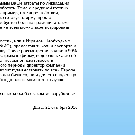
 самым Ваши затраты по ликвидации
работать. Тема с продажей готовых
пример, на Кипре, в Латвии,
же готовую фирму, просто
ребуется больше времени, а также
е не всем можно зарегистрировать
России, или в Израиле. Необходимо
ФИО), предоставить копии паспорта и
ину. После рассмотрения заявки в 99%
закрывать фирму, ведь очень часто её
ется несомненным плюсом в
ного периоды директор компании
волит путешествовать по всей Европе
для бизнеса, но и для его владельца,
ёте до такого момента, то лучше
альных способах закрытия зарубежных
Дата: 21 октября 2016