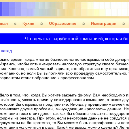
чная
Кухня
Образование
Иммиграция
Что делать с зарубежной компанией, которая б
назад
Было время, когда многие бизнесмены понаоткрывали себе дочерн
Израиль, чтобы оптимизировать налоговую структуру своего бизнеса
них. Конечно, самый частый вариант, это обратиться в ту организа
компанию, но если Вы выполняли всю процедуру самостоятельно,
вариантом станет обращение к профессионалам.
Дело в том, что, когда Вы хотите закрыть фирму, Вам необходимо
отчётность, указать причину ликвидирования компании, а также дру
которой Вы открывали предприятие. Иногда у предпринимателей н
возникают другие проблемы, вынуждающие «рисовать» данные. Не
компании тоже стоит денег, так как Вы обязаны оплатить государ
фирмы из реестра. При этом, если некоторые данные не сойдутся
документы на банкротство, то Вы можете быть оштрафованы и неп
компании усложнится в разы. Какой же вывод можно сделать? Легче