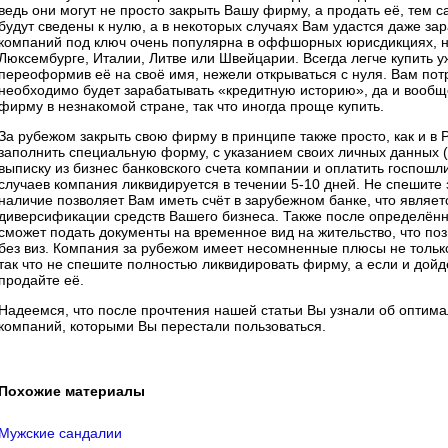
ведь они могут не просто закрыть Вашу фирму, а продать её, тем
будут сведены к нулю, а в некоторых случаях Вам удастся даже за
компаний под ключ очень популярна в оффшорных юрисдикциях, на
Люксембурге, Италии, Литве или Швейцарии. Всегда легче купить у
переоформив её на своё имя, нежели открываться с нуля. Вам пот
необходимо будет зарабатывать «кредитную историю», да и вообщ
фирму в незнакомой стране, так что иногда проще купить.
За рубежом закрыть свою фирму в принципе также просто, как и в 
заполнить специальную форму, с указанием своих личных данных (
выписку из бизнес банковского счета компании и оплатить госпошл
случаев компания ликвидируется в течении 5-10 дней. Не спешите 
наличие позволяет Вам иметь счёт в зарубежном банке, что явля
диверсификации средств Вашего бизнеса. Также после определён
сможет подать документы на временное вид на жительство, что поз
без виз. Компания за рубежом имеет несомненные плюсы не только 
так что не спешите полностью ликвидировать фирму, а если и дойд
продайте её.
Надеемся, что после прочтения нашей статьи Вы узнали об оптим
компаний, которыми Вы перестали пользоваться.
Похожие материалы
Мужские сандалии