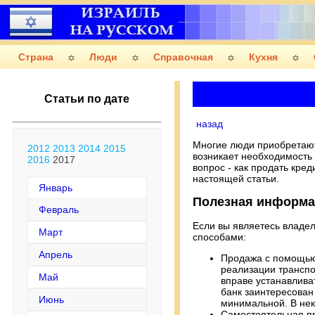
Страна
Люди
Справочная
Кухня
Статьи по дате
назад
Многие люди приобретают 
2012
2013
2014
2015
возникает необходимость 
2016
2017
вопрос - как продать кред
настоящей статьи.
Январь
Полезная информ
Февраль
Если вы являетесь владе
Март
способами:
Апрель
Продажа с помощью
реализации транспо
Май
вправе устанавлива
банк заинтересован
Июнь
минимальной. В нек
Самостоятельная пр