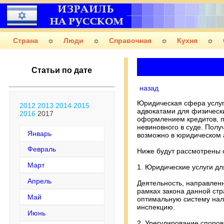
Страна
Люди
Справочная
Кухня
Статьи по дате
назад
Юридическая сфера услуг 
2012
2013
2014
2015
адвокатами для физическ
2016
2017
оформлением кредитов, п
невиновного в суде. Пол
Январь
возможно в юридическом 
Февраль
Ниже будут рассмотрены о
Март
1. Юридические услуги д
Апрель
Деятельность, направлен
рамках закона данной ст
Май
оптимальную систему нало
инспекцию.
Июнь
2. Урегулирование споров