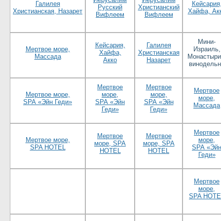
Галилея
Кейсария
Русский
Христианский
Христианская, Назарет
Хайфа, Ак
Вифлеем
Вифлеем
Мини-
Кейсария,
Галилея
Мертвое море,
Израиль,
Хайфа,
Христианская
Массада
Монастыри
Акко
Назарет
винодельн
Мертвое
Мертвое
Мертвое
Мертвое море,
море,
море,
море,
SPA «Эйн Геди»
SPA «Эйн
SPA «Эйн
Массада
Геди»
Геди»
Мертвое
Мертвое
Мертвое
Мертвое море,
море,
море, SPA
море, SPA
SPA HOTEL
SPA «Эй
HOTEL
HOTEL
Геди»
Мертвое
море,
SPA HOTE