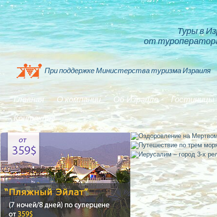
Туры в И
от туроператора
При поддержке Министерства туризма Израиля
Главная
О компании
Об Израиле
Гостиницы
Контакты