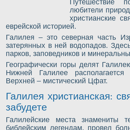
Путешествие п
любители природы
христианские свя
еврейской историей.
Галилея – это северная часть Из
затерянных в ней водопадов. Здес
парков, заповедников и минеральны
Географически горы делят Галил
Нижней Галилее располагается 
Верхней – мистический Цфат.
Галилея христианская: св
забудете
Галилейские места знамениты т
библейским легендам, провел бол