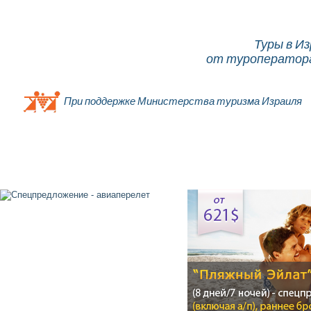
Туры в И
от туроператора
При поддержке Министерства туризма Израиля
Главная
О компании
Об Израиле
Туры
От
Контакты