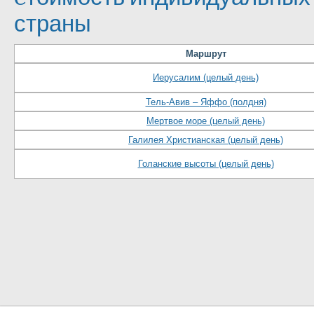
страны
Маршрут
Иерусалим (целый день)
Тель-Авив – Яффо (полдня)
Мертвое море (целый день)
Галилея Христианская (целый день)
Голанские высоты (целый день)