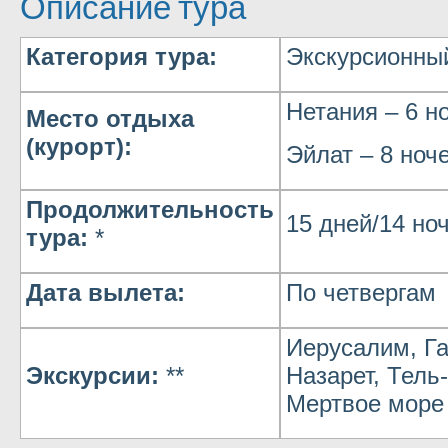
Описание тура
Категория тура:
Экскурсионны
Нетания – 6 н
Место отдыха
(курорт):
Эйлат – 8 ноч
Продолжительность
15 дней/14 но
тура:
*
Дата вылета:
По четвергам
Иерусалим, Га
Экскурсии:
**
Назарет, Тель
Мертвое море