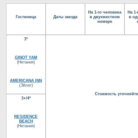
На 1-го человека
На 1-
Гостиница
Даты заезда
в двухместном
в о
номере
3*
GINOT YAM
(Нетания)
AMERICANA INN
(Эйлат)
Стоимость уточняйте
3+/4*
RESIDENCE
BEACH
(Нетания)