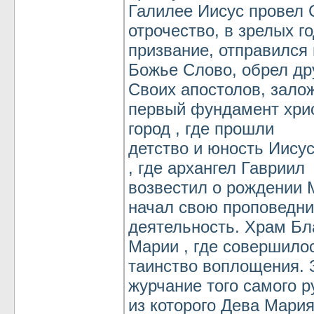
Галилее Иисус провел 
отрочество, в зрелых г
призвание, отправился
Божье Слово, обрел др
Своих апостолов, зало
первый фундамент хрис
город , где прошли
детство и юность Иису
, где архангел Гавриил
возвестил о рождении М
начал свою проповедн
деятельность. Храм Бл
Марии , где совершило
таинство воплощения.
журчание того самого р
из которого Дева Мария