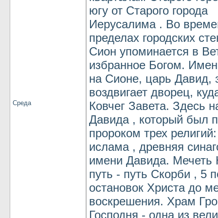
югу от Старого города
Иерусалима . Во време
пределах городских сте
Сион упоминается в Ве
избранное Богом. Имен
на Сионе, царь Давид, 
воздвигает дворец, куд
Среда
Ковчег Завета. Здесь н
Давида , который был 
пророком трех религий:
ислама , древняя синаг
имени Давида. Мечеть 
путь - путь Скорби , 5 
остановок Христа до ме
воскрешения. Храм Гро
Господня - одна из вел