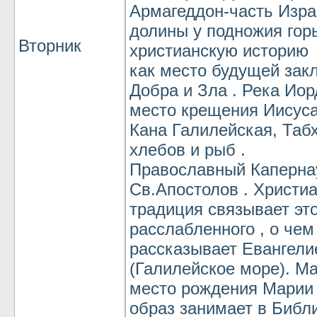
Армагеддон-часть Изра
долины у подножия гор
Вторник
христианскую историю
как место будущей зак
Добра и Зла . Река Иор
место крещения Иисуса
Кана Галилейская, Табх
хлебов и рыб .
Православный Каперна
Св.Апостолов . Христи
традиция связывает эт
расслабленного , о чем
рассказывает Евангели
(Галилейское море). Ма
место рождения Марии 
образ занимает в Библ