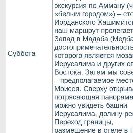
экскурсия по Амману (
«белым городом») – ст
Иорданского Хашимитск
наш маршрут пролегает
Запад в Мадаба (Медба 
достопримечательност
Суббота
которого является моз
Иерусалима и других 
Востока. Затем мы сов
– предполагаемое мест
Моисея. Сверху открыв
потрясающая панорама,
можно увидеть башни
Иерусалима, долину ре
Переход границы,
размещение в отеле в 