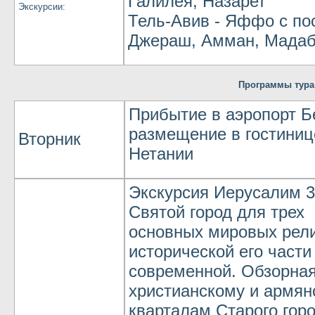
Галилея, Назарет
Экскурсии:
Тель-Авив - Яффо с п
Джераш, Амман, Мадаба
Программы тура
Прибытие в аэропорт Б
размещение в гостиниц
Вторник
Нетании
Экскурсия Иерусалим 3-
Святой город для трех
основных мировых рел
исторической его части
современной. Обзорная
христианскому и армян
кварталам Старого горо