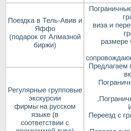
Пограничные
гр
Поездка в Тель-Авив и
виза и пере
Яффо
гр
(подарок от Алмазной
размере 
биржи)
сопровождающ
Предлагаем 
в
Пограничн
Регулярные групповые
экскурсии
,Погранич
фирмы на русском
языке (в
Переезд с г
соответствии с
программой тура)