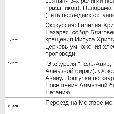
святыня 3-х религий (к
праздников). Панорама
(пять последних остано
Экскурсия: Галилея Хри
Назарет- собор Благове
крещения Иисуса Христа
8 день:
церковь умножения хлеб
проповеди.
9 день:
Экскурсия:"Тель-Авив,
Алмазной биржи): Обзор
Авиву. Прогулка по ква
Посещение Алмазной б
Нетанию
Переезд на Мертвое мо
10 день: