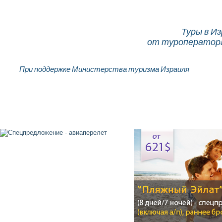
Туры в И
от туроператора
При поддержке Министерства туризма Израиля
Главная
О компании
Об Израиле
Туры
От
Контакты