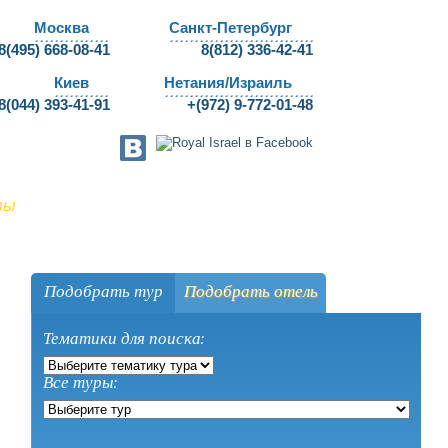
Москва
Санкт-Петербург
8(495) 668-08-41
8(812) 336-42-41
Киев
Нетания/Израиль
8(044) 393-41-91
+(972) 9-772-01-48
вы
Агентствам
Билеты
Подобрать тур
Подобрать отель
Тематики для поиска:
Все туры: