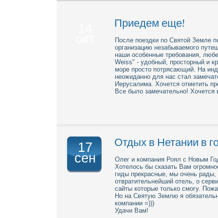
Так, столицу Израиля Иерусалим священной счита
иудеев, и христиан, и мусульман. В столице есть
Приедем еще!
14
арки, византийские львы и многое другое. Настоя
окт
Туры в Израиль на Мертвое море также пользуются
После поездки по Святой Земле п
чудодейственном воздухе и климате (кстати, Мертв
организацию незабываемого путеш
местных лечебниц, которые предлагают совместить
наши особенные требования, любе
клубах побережья.
Weiss" - удобный, просторный и к
море просто потрясающий. На ин
Нравится туристам и Эйлат – город, расположенны
неожиданно для нас стал замеча
смыкаются с коралловым морем и белоснежного цв
Иерусалима. Хочется отметить 
представить в курортном городе:
Все было замечательно! Хочется
дайвинг,
подводная охота,
серфинг,
парусный спорт.
Отдых в Нетании в г
17
Ну и конечно, исследование знаменитых коралловы
сен
Олег и компания Роял с Новым Го
можно и без использования специальной аппарату
Хотелось бы сказать Вам огромно
Среднестатистические туры в Израиль на одного че
гиды прекрасные, мы очень рады, 
самые положительные. Даже проживание в 3 звезд
отвратительнейший отель, о серви
сервис находится на шаг впереди по сравнению с 
сайты которые только смогу. Пожал
Но на Святую Землю я обязатель
компании =)))
Удачи Вам!