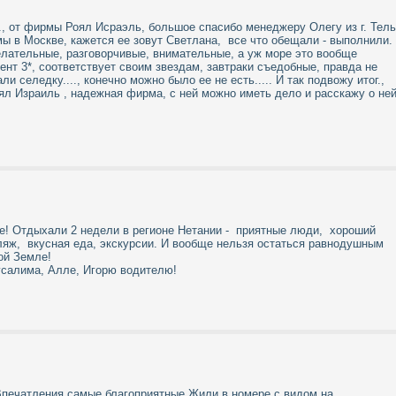
г., от фирмы Роял Исраэль, большое спасибо менеджеру Олегу из г. Тель
ы в Москве, кажется ее зовут Светлана, все что обещали - выполнили.
лательные, разговорчивые, внимательные, а уж море это вообще
ент 3*, соответствует своим звездам, завтраки съедобные, правда не
и селедку...., конечно можно было ее не есть..... И так подвожу итог.,
ял Израиль , надежная фирма, с ней можно иметь дело и расскажу о не
е! Отдыхали 2 недели в регионе Нетании - приятные люди, хороший
ляж, вкусная еда, экскурсии. И вообще нельзя остаться равнодушным
той Земле!
усалима, Алле, Игорю водителю!
Впечатления самые благоприятные.Жили в номере с видом на