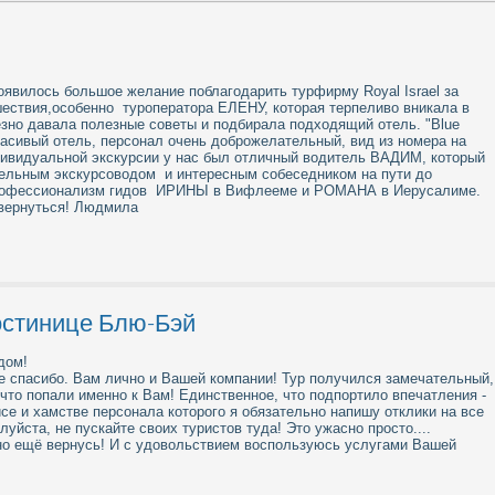
ют все мировые религии. Здесь можно легко отыскать сокровища и
 памятники, которые появились в совершенно разные периоды: римские
щее место паломничества – это Стена Плача и Гроб Господень.
 популярностью на протяжении всего года. Отзывы туристов в основном
оявилось большое желание поблагодарить турфирму Royal Israel за
ое море – это самая низкая точка суши), а также отличном сервисе
ествия,особенно туроператора ЕЛЕНУ, которая терпеливо вникала в
 целебные спа-процедуры с весельем в барах, ресторанах, кинотеатрах
зно давала полезные советы и подбирала подходящий отель. "Blue
расивый отель, персонал очень доброжелательный, вид из номера на
дивидуальной экскурсии у нас был отличный водитель ВАДИМ, который
й на самом юге страны, в бухте Красного моря, где фиолетовые горы
тельным экскурсоводом и интересным собеседником на пути до
ета пляжами. Здесь есть все развлечения, которые можно себе
профессионализм гидов ИРИНЫ в Вифлееме и РОМАНА в Иерусалиме.
 вернуться! Людмила
остинице Блю-Бэй
х рифов, которые настолько близки к берегу, что насладиться их красот
дом!
ры.
е спасибо. Вам лично и Вашей компании! Тур получился замечательный,
ловека стоят около 30 тысяч российских рублей, при этом отзывы о них
что попали именно к Вам! Единственное, что подпортило впечатления -
очной гостинице можно смело сравнивать с условиями в 4 звездах:
се и хамстве персонала которого я обязательно напишу отклики на все
Турцией или Египтом.
уйста, не пускайте своих туристов туда! Это ужасно просто....
но ещё вернусь! И с удовольствием воспользуюсь услугами Вашей