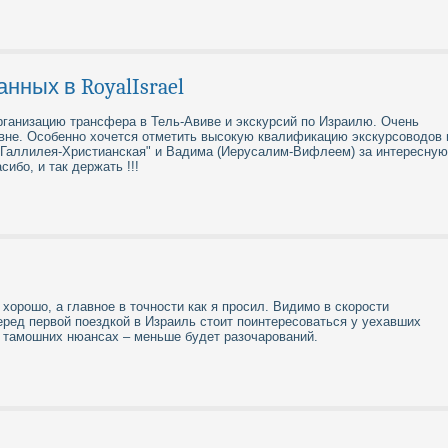
анных в RoyalIsrael
рганизацию трансфера в Тель-Авиве и экскурсий по Израилю. Очень
овне. Особенно хочется отметить высокую квалификацию экскурсоводов 
"Галлилея-Христианская" и Вадима (Иерусалим-Вифлеем) за интересную
ибо, и так держать !!!
 хорошо, а главное в точности как я просил. Видимо в скорости
еред первой поездкой в Израиль стоит поинтересоваться у уехавших
о тамошних нюансах – меньше будет разочарований.