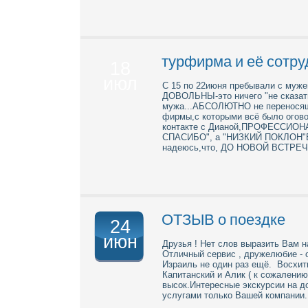
турфирма и её сотруд
18
июл
С 15 по 22июня пребывали с муже
ДОВОЛЬНЫ-это ничего "не сказат
мужа...АБСОЛЮТНО не переносяще
фирмы,с которыми всё было ого
контакте с Дианой,ПРОФЕССИОН
СПАСИБО", а "НИЗКИЙ ПОКЛОН"Ва
надеюсь,что, ДО НОВОЙ ВСТРЕЧИ
ОТЗЫВ о поездке
24
июн
Друзья ! Нет слов выразить Вам н
Отличный сервис , дружелюбие - 
Израиль не один раз ещё. Восхит
Капитанский и Алик ( к сожалени
высок.Интересные экскурсии на д
услугами только Вашей компании.