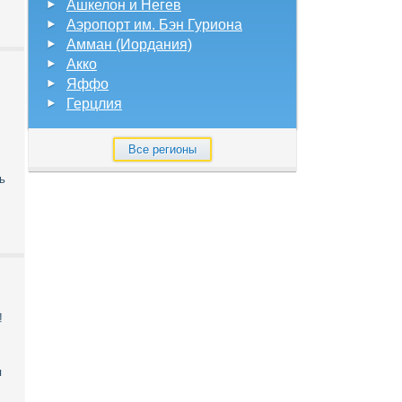
Ашкелон и Негев
Аэропорт им. Бэн Гуриона
Амман (Иордания)
Акко
Яффо
Герцлия
Все регионы
ь
!
я