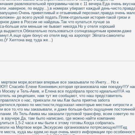
ончания развлекательной программы-часов с 11 вечера.Еда очень вкусн
ли ,наверное, по ведру...),в номерах убирают каждый день-чисто,правд
 запущено.Очень приветливый и отзывчивый персонал,правда очень мал
оложен- до всего рукой подать.Пляж-отдельная история-такой грязи и
ерное даже в России не найдешь.Так что купаться лучше за
уса-больше или меньше не бывает никогда.Но у отеля хороший
ца выдаются.Обязательно пользоваться солнцезащитным кремом-даже
минут.А,еще один бонус-из отеля вид на аэропорт Эйлата-самолеты
о.(У Хилтона вид туда же...)
мертвом море,всетаки впервые все заказывали по Инету... Но к
Ю!!! Спасибо Елене Кононевич,которая организовала нам поездку!!!У на
 Москву и Тель-Авив, и Елена все подобрала просто идеально!!!!А на
отель на рецепшен, нам тут же сообщают, что наш представитель
правлялся о нас, приехали ли мы.Как была приятна забота
третился,провез по местности,подсказал некоторые местные хитрости и
ли все то,что мы заказывали, и даже больше-было ощущение постоянной
мпании. Из Тель-Авива мы заказали груповой трансфер, всем советую по
в ваучере.Да, там было написано, где можно найти компанию
литься 1,5-2 часа и мы были к этому готовы.Когда собралась
овезли на Мертвое море.Экскурсию организовали потрясающую!!!!Гид
 те места, куда мы едем,но еще очень много информации про особенност