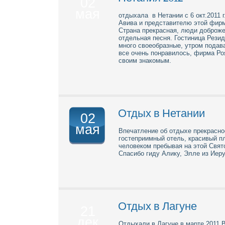
02
мая
отдыхала в Нетании с 6 окт.2011 
Авива и представителю этой фирм
Страна прекрасная, люди доброже
отдельная песня. Гостиница Резид
много своеобразные, утром подавал
все очень понравилось, фирма Ро
своим знакомым.
Отдых в Нетании
02
мая
Впечатление об отдыхе прекрасно
гостеприимный отель, красивый п
человеком пребывая на этой Свя
Спасибо гиду Алику, Элле из Иер
Отдых в Лагуне
21
дек
Отдыхали в Лагуне в марте 2011.