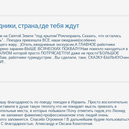
ники, страна,где тебя ждут
м на Святой Земле "под крылом"Роялизраель.Сказать, что остались
ь"...Поездка превзошла ВСЕ наши ожидания(особенно
го жару...)Отель,ежедневные экскурсии,А ГЛАВНОЕ-работники
ворено заранее-ВЫШЕ ВСЯЧЕСКИХ ПОХВАЛ!!!Нам повезло находиться в
АЛИЗМ которой просто ПОТРЯСАЕТ!!!И даже не просто"БОЛЬШОЕ
м, работники туриндустрии...Вы сделали, таки, СКАЗКУ-БЫЛЬЮ!Очен
!..
ашу благодарность по поводу поездки в Израиль .Просто восхитительно 
оставили в душе такую теплоту,что не покидает мысль приехать в
ительные места, в которых побывали !Хочу отметить гидов,это Леонид
ю не запомнил фамилию)-профессионализм этих людей очень
олго запомнятся. Спасибо Огромное ! В дальнейшем будем пользоватьс
 С благодарностью, Александр и Оксана Конотопчик