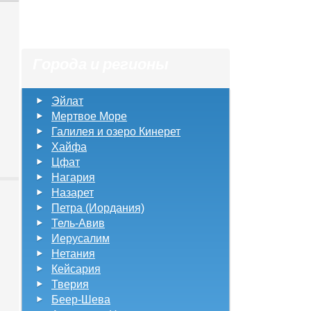
 о
Города и регионы
 и
Эйлат
Мертвое Море
Галилея и озеро Кинерет
Хайфа
Цфат
Нагария
Назарет
Петра (Иордания)
ой
Тель-Авив
Иерусалим
Нетания
Кейсария
Тверия
Беер-Шева