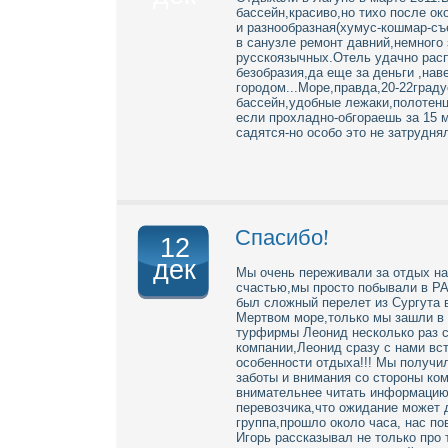
бассейн,красиво,но тихо после ок
и разнообразная(хумус-кошмар-съе
в санузле ремонт давний,немного
русскоязычных.Отель удачно расп
безобразия,да еще за деньги ,нав
городом...Море,правда,20-22град
бассейн,удобные лежаки,полотен
если прохладно-обгораешь за 15 
садятся-но особо это не затруднял
Спасибо!
12
дек
Мы очень переживали за отдых на 
счастью,мы просто побывали в РА
был сложный перелет из Сургута в
Мертвом море,только мы зашли в 
турфирмы Леонид несколько раз с
компании,Леонид сразу с нами вс
особенности отдыха!!! Мы получи
заботы и внимания со стороны ко
внимательнее читать информацию 
перевозчика,что ожидание может д
группа,прошло около часа, нас п
Игорь рассказывал не только про