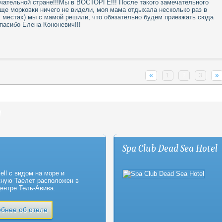
ечательной стране!!!Мы в ВОСТОРГЕ!!! После такого замечательного
аще морковки ничего не видели, моя мама отдыхала несколько раз в
 местах) мы с мамой решили, что обязательно будем приезжать сюда
пасибо Елена Кононевич!!!
«
»
1
2
3
ы
Spa Club Dead Sea Hotel
ell с видом на море и
ную Таелет расположен в
ентре Тель-Авива.
бнее об отеле