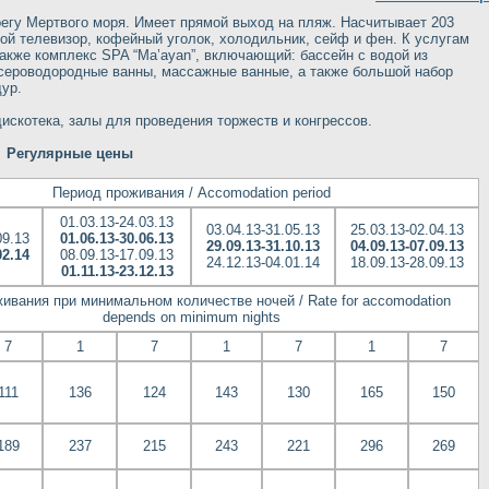
регу Мертвого моря. Имеет прямой выход на пляж. Насчитывает 203
ой телевизор, кофейный уголок, холодильник, сейф и фен. К услугам
также комплекс SPA “Ma’ayan”, включающий: бассейн с водой из
 сероводородные ванны, массажные ванные, а также большой набор
ур.
дискотека, залы для проведения торжеств и конгрессов.
Регулярные цены
Период проживания / Accomodation period
01.03.13-24.03.13
03.04.13-31.05.13
25.03.13-02.04.13
09.13
01.06.13-30.06.13
29.09.13-31.10.13
04.09.13-07.09.13
02.14
08.09.13-17.09.13
24.12.13-04.01.14
18.09.13-28.09.13
01.11.13-23.12.13
ивания при минимальном количестве ночей / Rate for accomodation
depends on minimum nights
7
1
7
1
7
1
7
111
136
124
143
130
165
150
189
237
215
243
221
296
269