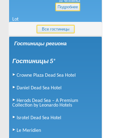
за человека
Подробнее
Lot
Все гостиницы
от
150
$
за человека
Гостиницы региона
Подробнее
Oasis Prima 4*
Гостиницы 5*
от
99
$
за человека
Crowne Plaza Dead Sea Hotel
Подробнее
Daniel Dead Sea Hotel
Spa Club Dead Sea Hotel
Herods Dead Sea – A Premium
Collection by Leonardo Hotels
от
106
$
за человека
Isrotel Dead Sea Hotel
Подробнее
Le Meridien