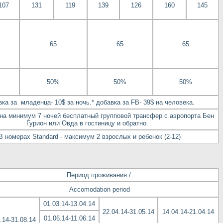
107
131
119
139
126
160
145
65
65
65
50%
50%
50%
вка за младенца- 10$ за ночь.* добавка за FB- 39$ на человека.
 на минимум 7 ночей бесплатный групповой трансфер с аэропорта Бен
Гурион или Овда в гостиницу и обратно.
 В номерах Standard - максимум 2 взрослых и ребенок (2-12)
Период проживания /
Accomodation period
01.03.14-13.04.14
22.04.14-31.05.14
14.04.14-21.04.14
01.06.14-11.06.14
.14-31.08.14