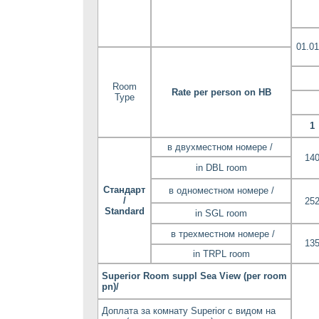
01.01
Room
Rate per person on HB
Type
1
в двухместном номере /
14
in DBL room
Стандарт
в одноместном номере /
/
25
Standard
in SGL room
в трехместном номере /
13
in TRPL room
Superior Room suppl Sea View (per room
pn)/
Доплата за комнату Superior с видом на