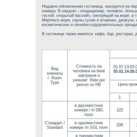
Недавно обновленная гостиница, находится на бе
номера. В каждом – кондиционер, телефон, больш
гостей: открытый бассейн, смотрящий на море, а 
Мертвого моря, сауны сухая и влажная, джакузи,
косметических и лечебно-оздоровительных процед
В гостинице также имеется: кафе, бар, ресторан, 
Стоимость на
01.07.13-03.
Вид
человека на базе
05.01.14-28.
комнаты
завтраков и
/ Room
ужинов/ Rate per
Type
Цена прож
person on HB
1
в двухместном
номере / in DBL
122
room
Стандарт /
в одноместном
208
Standard
номере /in SGL room
в трехместном