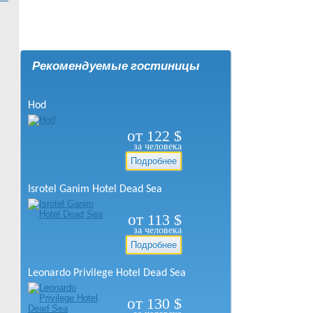
Рекомендуемые гостиницы
Hod
от
122
$
за человека
Подробнее
Isrotel Ganim Hotel Dead Sea
от
113
$
за человека
Подробнее
Leonardo Privilege Hotel Dead Sea
от
130
$