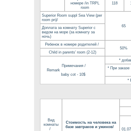
номере /in TRPL
118
room
Superior Room suppl Sea View (per
room pn)/
65
Доплата за комнату Superior с
видом на море (за комнату за
ночь)
Ребенок в номере родителей /
50%
Child in parents' room (2-12)
* доба
Примечания /
* При заказе
Remark
baby cot - 10$
*
Вид
Стоимость на человека на
комнаты
базе завтраков и ужинов/
/
01.07