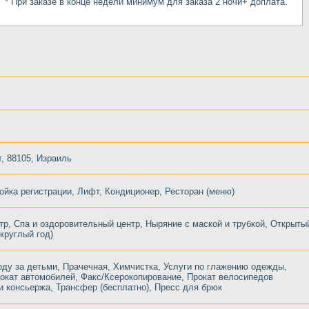
* При заказе в конце недели минимум для заказа 2 ночи+ доплата.
т, 88105, Израиль
ойка регистрации, Лифт, Кондиционер, Ресторан (меню)
тр, Спа и оздоровительный центр, Ныряние с маской и трубкой, Открыты
 круглый год)
оду за детьми, Прачечная, Химчистка, Услуги по глажению одежды,
окат автомобилей, Факс/Ксерокопирование, Прокат велосипедов
ги консьержа, Трансфер (бесплатно), Пресс для брюк