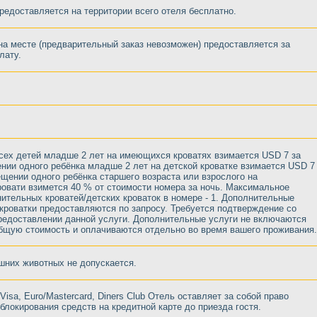
предоставляется на территории всего отеля бесплатно.
на месте (предварительный заказ невозможен) предоставляется за
лату.
сех детей младше 2 лет на имеющихся кроватях взимается USD 7 за
нии одного ребёнка младше 2 лет на детской кроватке взимается USD 7
ещении одного ребёнка старшего возраста или взрослого на
овати взимется 40 % от стоимости номера за ночь. Максимальное
ительных кроватей/детских кроваток в номере - 1. Дополнительные
 кроватки предоставляются по запросу. Требуется подтверждение со
предоставлении данной услуги. Дополнительные услуги не включаются
общую стоимость и оплачиваются отдельно во время вашего проживания.
них животных не допускается.
Visa, Euro/Mastercard, Diners Club Отель оставляет за собой право
блокирования средств на кредитной карте до приезда гостя.