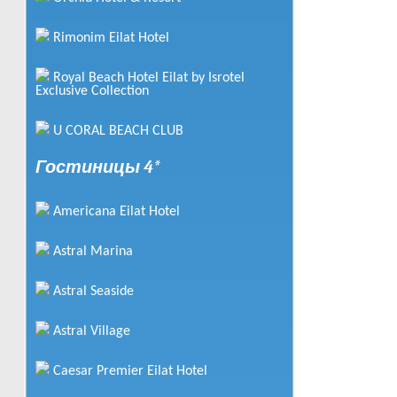
от
105
$
Rimonim Eilat Hotel
за человека
Подробнее
Royal Beach Hotel Eilat by Isrotel
Exclusive Collection
Prima Music Hotel
U CORAL BEACH CLUB
от
62
$
за человека
Гостиницы 4*
Подробнее
Rio 3*
Americana Eilat Hotel
от
42
$
Astral Marina
за человека
Подробнее
Astral Seaside
Vista
Astral Village
от
90
$
за человека
Caesar Premier Eilat Hotel
Подробнее