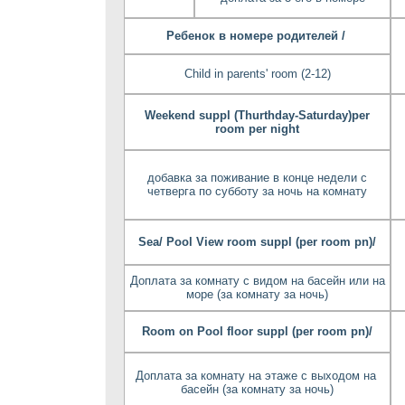
Ребенок в номере родителей /
Child in parents' room (2-12)
Weekend suppl (Thurthday-Saturday)per
room per night
добавка за поживание в конце недели с
четверга по субботу за ночь на комнату
Sea/ Pool View room suppl (per room pn)/
Доплата за комнату с видом на басейн или на
море (за комнату за ночь)
Room on Pool floor suppl (per room pn)/
Доплата за комнату на этаже с выходом на
басейн (за комнату за ночь)