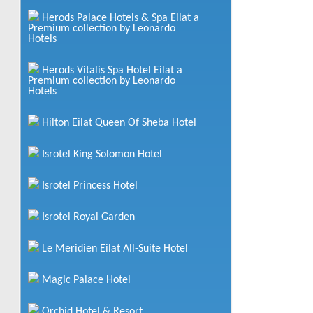
от
65
$
за человека
Herods Palace Hotels & Spa Eilat a
Подробнее
Premium collection by Leonardo
Hotels
Holitel Siesta Eilat All Inclusive
Herods Vitalis Spa Hotel Eilat a
Premium collection by Leonardo
от
69
$
Hotels
за человека
Подробнее
Hilton Eilat Queen Of Sheba Hotel
Isrotel Riviera Club
Isrotel King Solomon Hotel
от
91
$
за человека
Isrotel Princess Hotel
Подробнее
Isrotel Royal Garden
Isrotel Sport Club All-Inclusive Hotel
Le Meridien Eilat All-Suite Hotel
от
104
$
за человека
Подробнее
Magic Palace Hotel
Orchid Reef Hotel
Orchid Hotel & Resort