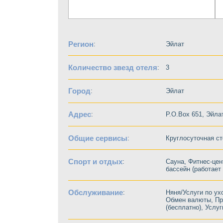
Регион
:
Эйлат
Количество звезд отеля
:
3
Город
:
Эйлат
Адрес
:
P.O.Box 651, Эйла
Общие сервисы
:
Круглосуточная ст
Спорт и отдых
:
Сауна, Фитнес-цен
бассейн (работает
Обслуживание
:
Няня/Услуги по ух
Обмен валюты, Пр
(бесплатно), Услу