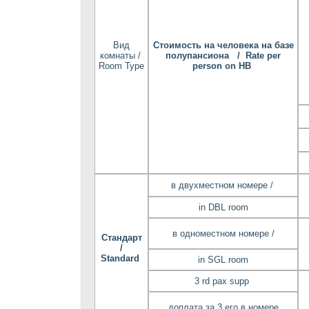
Вид
Стоимость на человека на базе
комнаты /
полупансиона / Rate per
Room Type
person on HB
в двухместном номере /
in DBL room
в одноместном номере /
Стандарт
/
Standard
in SGL room
3 rd pax supp
доплата за 3 его в номере