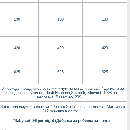
130
130
130
420
420
420
625
625
625
* В периоды праздников есть минимум ночей для заказа. * Доплата за
Праздничные ужины - Rosh Hashana,Succoth, Shavuot- 100$ на
человека. Passover-120$ .
 Suite - минимум 2 человека * Juniore Suite - цена на двоих . Максимум
2+2 ребенка в свите.
*Baby cot- 9$ per night (Добавка за ребенка за ночь)