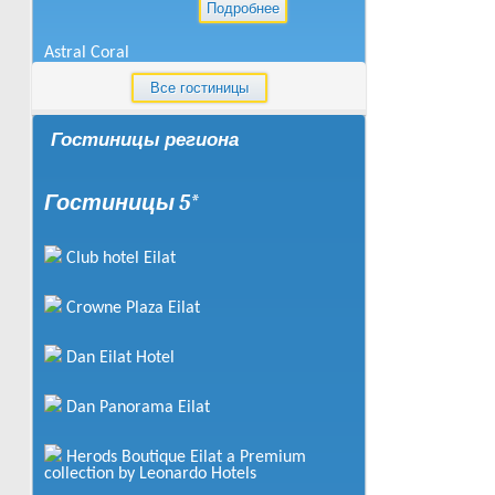
Подробнее
Astral Coral
Все гостиницы
от
59
$
за человека
Гостиницы региона
Подробнее
Astral Nirvana
Гостиницы 5*
от
90
$
за человека
Club hotel Eilat
Подробнее
Crowne Plaza Eilat
C Hotel Eilat
Dan Eilat Hotel
от
56
$
за человека
Подробнее
Dan Panorama Eilat
Dalia Hotel
Herods Boutique Eilat a Premium
collection by Leonardo Hotels