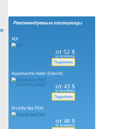
Рекомендуемые гостиницы
те
ADI
от
52
$
за человека
Подробнее
Aquamarine Hotel (Edomit)
от
43
$
за человека
Подробнее
Arcadia Spa Eilat
от
48
$
за человека