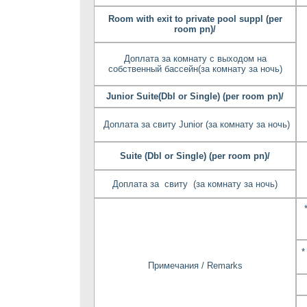
Room with exit to private pool suppl (per
room pn)/
Доплата за комнату c выходом на
собственный бассейн(за комнату за ночь)
Junior Suite(Dbl or Single) (per room pn)/
Доплата за свиту Junior (за комнату за ночь)
Suite (Dbl or Single) (per room pn)/
Доплата за свиту (за комнату за ночь)
*
Примечания / Remarks