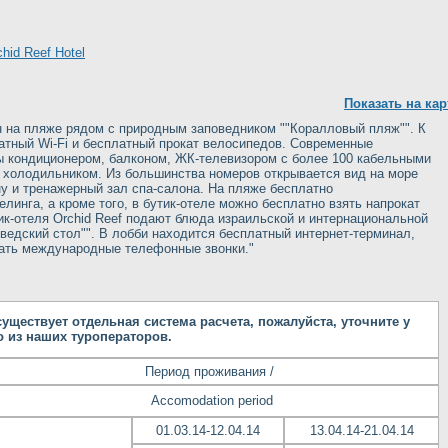
Показать на кар
ен на пляже рядом с природным заповедником ""Коралловый пляж"". К
латный Wi-Fi и бесплатный прокат велосипедов. Современные
ы кондиционером, балконом, ЖК-телевизором с более 100 кабельными
 холодильником. Из большинства номеров открывается вид на море
у и тренажерный зал спа-салона. На пляже бесплатно
линга, а кроме того, в бутик-отеле можно бесплатно взять напрокат
ик-отеля Orchid Reef подают блюда израильской и интернациональной
ведский стол"". В лобби находится бесплатный интернет-терминал,
ать международные телефонные звонки."
уществует отдельная система расчета, пожалуйста, уточните у
 из наших туроператоров.
Период проживания /
Accomodation period
01.03.14-12.04.14
13.04.14-21.04.14