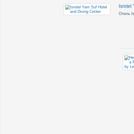
Isrotel
Отель Is