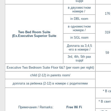
suppl
в двухместном
номере /
176
in DBL room
в одноместном
номере /
Two Bed Room Suite
319
(Ex.Executive Superior Suite
in SGL room
Доплата за 3,4,5
-его в номере /
59
3rd, 4th, 5th pax
suppl
Executive Two Bedroom Suite Floor 6&7 (per room per night)
child (2-12) in parents room/
доплата за ребенка (2-12) в номере с родителями
* В с
* В сви
Примечания / Remarks:
Free Wi Fi