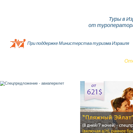
Туры в И
от туроператора
При поддержке Министерства туризма Израиля
Главная
О компании
Об Израиле
Туры
От
Контакты