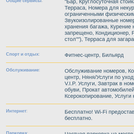
Общие сервисы
:
"Бар, Круглосуточная стойк
Терраса, Номера для некур
ограниченными физическим
Звукоизолированные номер
хранения багажа, Курение 
запрещено, Кондиционер, Р
стол""), Терраса для загара
Спорт и отдых
:
Фитнес-центр, Бильярд
Обслуживание
:
Обслуживание номеров, Ко
центр, Няня/Услуги по уход
V.I.P. Услуги, Завтрак в н
обуви, Прокат автомобилей
Ксерокопирование, Услуги
Интернет
:
Бесплатно! Wi-Fi предоста
бесплатно.
Парковка
:
Частная парковка на месте