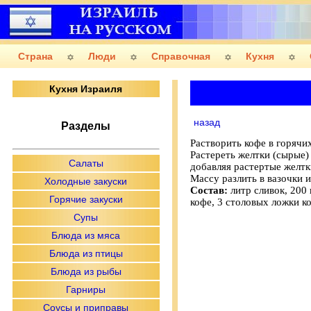
Страна
Люди
Справочная
Кухня
Кухня Израиля
назад
Разделы
Растворить кофе в горячи
Растереть желтки (сырые)
Салаты
добавляя растертые желтки
Массу разлить в вазочки 
Холодные закуски
Состав:
литр сливок, 200 
Горячие закуски
кофе, 3 столовых ложки к
Супы
Блюда из мяса
Блюда из птицы
Блюда из рыбы
Гарниры
Соусы и приправы