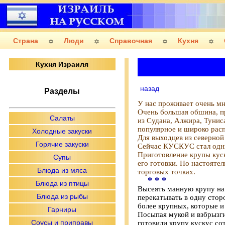
Страна
Люди
Справочная
Кухня
Кухня Израиля
назад
Разделы
У нас проживает очень мн
Очень большая обшина, п
Салаты
из Судана, Алжира, Тунис
популярное и широко рас
Холодные закуски
Для выходцев из северной 
Горячие закуски
Сейчас КУСКУС стал одни
Приготовление крупы куск
Супы
его готовки. Но настояте
Блюда из мяса
торговых точках.
* * *
Блюда из птицы
Высеять манную крупу на
Блюда из рыбы
перекатывать в одну стор
более крупных, которые и
Гарниры
Посыпая мукой и взбрызги
Соусы и приправы
готовили крупу кускус сот