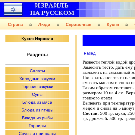
Страна
Люди
Справочная
Кухня
Кухня Израиля
назад
Разделы
Развести теплой водой дро
Замесить тесто, дать ему 
Салаты
выложить на смазанный м
Посыпать лист теста начи
Холодные закуски
смазать маслом и снова п
Горячие закуски
Таким образом составить н
размером 10 на 4 см. Вер
Супы
грецкого ореха.
Блюда из мяса
Выпекать при температуре
медом и снова на 5 минут 
Блюда из птицы
Состав:
500 гр. муки, 250
Блюда из рыбы
гр. дрожжей. 500 гр. грец
Гарниры
Соусы и приправы