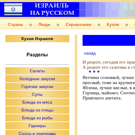
Страна
Люди
Справочная
Кухня
Кухня Израиля
назад
Разделы
И рецепт, сегодня его пр
А рецепт его салатика в с
Салаты
* * *
Ветчина соломкой, лучше 
Холодные закуски
пресный, тоже на крупную
Горячие закуски
Яблоки, лучше кислые, в и
Горчица, майонез. Соотно
Супы
Приятного апетита.
Блюда из мяса
Блюда из птицы
Блюда из рыбы
Гарниры
Соусы и приправы