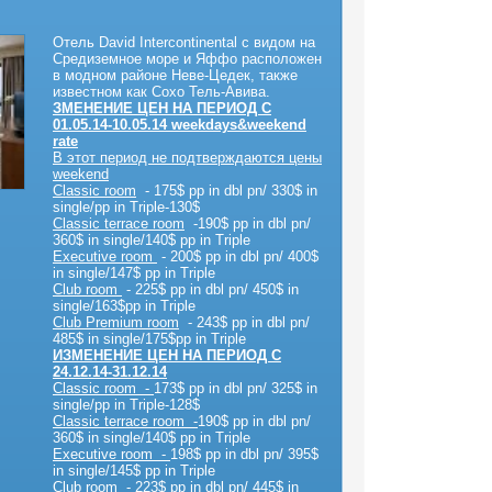
Отель David Intercontinental с видом на
Средиземное море и Яффо расположен
в модном районе Неве-Цедек, также
известном как Сохо Тель-Авива.
ЗМЕНЕНИЕ ЦЕН НА ПЕРИОД С
01.05.14-10.05.14 weekdays&weekend
rate
В этот период не подтверждаются цены
weekend
Classic room
- 175$ pp in dbl pn/ 330$ in
single/pp in Triple-130$
Classic terrace room
-190$ pp in dbl pn/
360$ in single/140$ pp in Triple
Executive room
- 200$ pp in dbl pn/ 400$
in single/147$ pp in Triple
Club room
- 225$ pp in dbl pn/ 450$ in
single/163$pp in Triple
Club Premium room
- 243$ pp in dbl pn/
485$ in single/175$pp in Triple
ИЗМЕНЕНИЕ ЦЕН НА ПЕРИОД С
24.12.14-31.12.14
Classic room -
173$ pp in dbl pn/ 325$ in
single/pp in Triple-128$
Classic terrace room -
190$ pp in dbl pn/
360$ in single/140$ pp in Triple
Executive room -
198$ pp in dbl pn/ 395$
in single/145$ pp in Triple
Club room -
223$ pp in dbl pn/ 445$ in