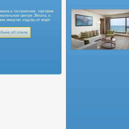
жена в гостиничном, торговом
екательном центре Эйлата, в
ких минутах ходьбы от моря.
бнее об отеле