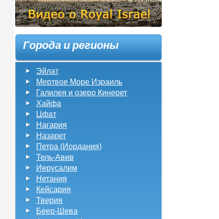
Города и регионы
Эйлат
Мертвое Море Израиль
Галилея и озеро Кинерет
Хайфа
Цфат
Нагария
Назарет
Петра (Иордания)
Тель-Авив
Иерусалим
Нетания
Кейсария
Тверия
Беер-Шева