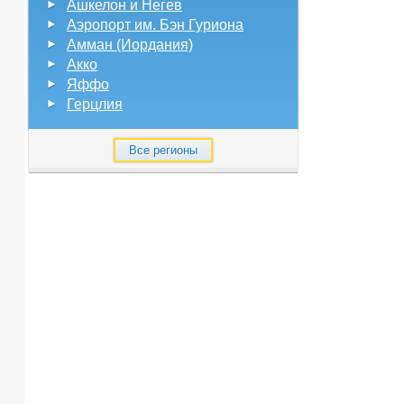
Ашкелон и Негев
Аэропорт им. Бэн Гуриона
Амман (Иордания)
Акко
Яффо
Герцлия
Все регионы