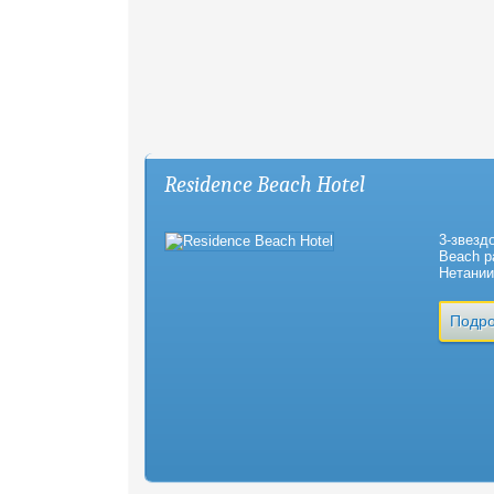
Residence Beach Hotel
3-звезд
Beach р
Нетании
Подро