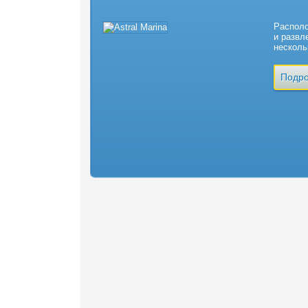
Располо
и развл
несколь
Подро