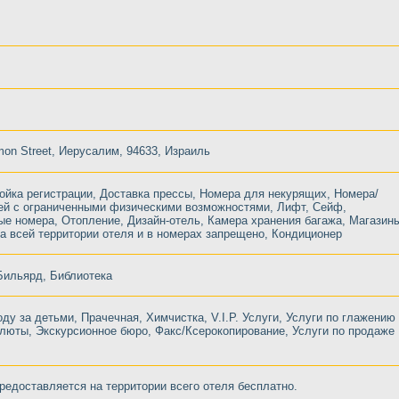
mon Street, Иерусалим, 94633, Израиль
ойка регистрации, Доставка прессы, Номера для некурящих, Номера/
тей с ограниченными физическими возможностями, Лифт, Сейф,
е номера, Отопление, Дизайн-отель, Камера хранения багажа, Магазин
на всей территории отеля и в номерах запрещено, Кондиционер
Бильярд, Библиотека
оду за детьми, Прачечная, Химчистка, V.I.P. Услуги, Услуги по глажению
люты, Экскурсионное бюро, Факс/Ксерокопирование, Услуги по продаже
предоставляется на территории всего отеля бесплатно.