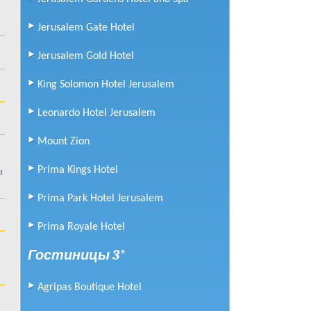
Jerusalem Gold Hotel
Jerusalem Gate Hotel
от
69
$
Jerusalem Gold Hotel
за человека
Подробнее
King Solomon Hotel Jerusalem
King Solomon Hotel Jerusalem
Leonardo Hotel Jerusalem
от
115
$
за человека
Mount Zion
Подробнее
Prima Kings Hotel
ы
Leonardo Hotel Jerusalem
Prima Park Hotel Jerusalem
от
85
$
за человека
Prima Royale Hotel
Подробнее
Гостиницы 3*
Mount Zion
Agripas Boutique Hotel
от
137
$
за человека