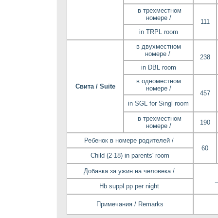
в трехместном
номере /
111
in TRPL room
в двухместном
номере /
238
in DBL room
в одноместном
Свита / Suite
номере /
457
in SGL for Singl room
в трехместном
190
номере /
Ребенок в номере родителей /
60
Child (2-18) in parents' room
Добавка за ужин на человека /
Hb suppl pp per night
Примечания / Remarks