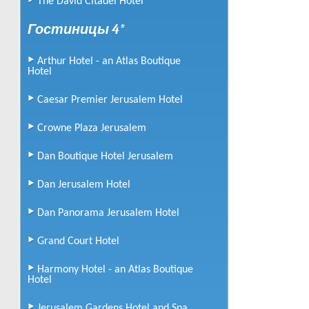
The David Citadel Hotel
от
90
$
за человека
Гостиницы 4*
Подробнее
Arthur Hotel - an Atlas Boutique
Harmony Hotel - an Atlas Boutique
Hotel
Hotel
Caesar Premier Jerusalem Hotel
от
113
$
за человека
Crowne Plaza Jerusalem
Подробнее
Dan Boutique Hotel Jerusalem
Jerusalem Gardens Hotel and Spa
Dan Jerusalem Hotel
от
64
$
за человека
Dan Panorama Jerusalem Hotel
Подробнее
Jerusalem Gate Hotel
Grand Court Hotel
от
68
$
Harmony Hotel - an Atlas Boutique
Hotel
за человека
Подробнее
Jerusalem Gardens Hotel and Spa