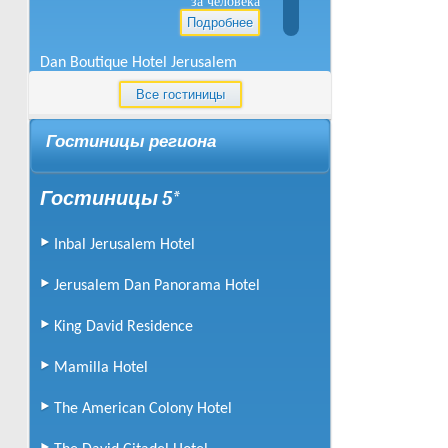
за человека
Подробнее
Dan Boutique Hotel Jerusalem
Все гостиницы
от
102
$
за человека
Гостиницы региона
Подробнее
Dan Jerusalem Hotel
Гостиницы 5*
от
95
$
за человека
Inbal Jerusalem Hotel
Подробнее
Jerusalem Dan Panorama Hotel
Dan Panorama Jerusalem Hotel
King David Residence
от
96
$
за человека
Mamilla Hotel
Подробнее
The American Colony Hotel
Grand Court Hotel