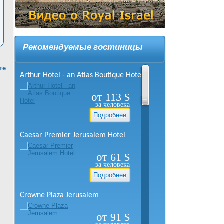
Рекомендуемые гостиницы
те
Arthur Hotel - an Atlas Boutique Hotel
от
113
$
за человека
Подробнее
Caesar Premier Jerusalem Hotel
от
61
$
за человека
Подробнее
Crowne Plaza Jerusalem
от
91
$