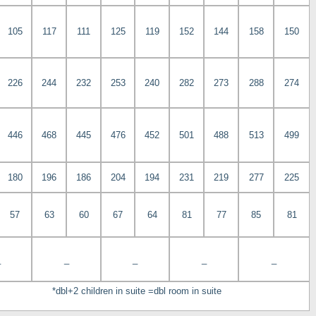
105
117
111
125
119
152
144
158
150
226
244
232
253
240
282
273
288
274
446
468
445
476
452
501
488
513
499
180
196
186
204
194
231
219
277
225
57
63
60
67
64
81
77
85
81
_
_
_
_
_
*dbl+2 children in suite =dbl room in suite