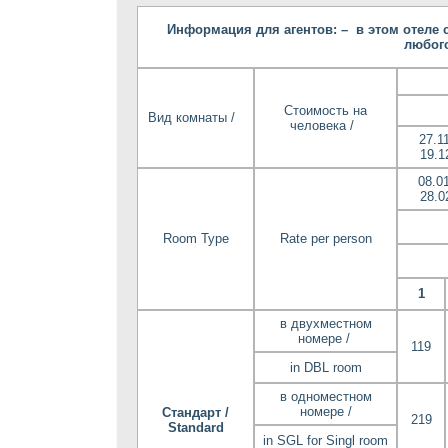
Информация для агентов: – в этом отеле с
любого
Стоимость на
Вид комнаты /
человека /
27.11
19.1
08.01
28.0
Room Type
Rate per person
1
в двухместном
номере /
119
in DBL room
в одноместном
номере /
Стандарт /
219
Standard
in SGL for Singl room