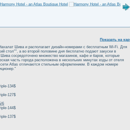
Показать на кар
ахалат Шива и располагает дизайн-номерами с бесплатным Wi-Fi. Для
ий стол"", а во второй половине дня бесплатно подают закуски в
Шива сосредоточено множество магазинов, кафе и баров, которые
ческая часть города расположена в нескольких минутах езды от отеля
 сети Atlas отличаются стильным оформлением. В каждом номере
иционер."
iple-134$
iple-127$
5/6
iple-144$
iple-137$