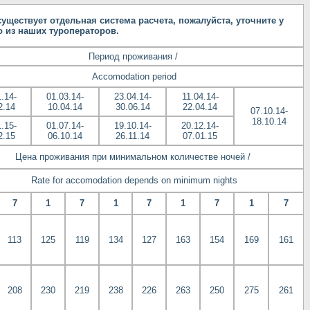
уществует отдельная система расчета, пожалуйста, уточните у
 из наших туроператоров.
Период проживания /
Accomodation period
.14-
01.03.14-
23.04.14-
11.04.14-
2.14
10.04.14
30.06.14
22.04.14
07.10.14-
18.10.14
.15-
01.07.14-
19.10.14-
20.12.14-
2.15
06.10.14
26.11.14
07.01.15
Цена проживания при минимальном количестве ночей /
Rate for accomodation depends on minimum nights
7
1
7
1
7
1
7
1
7
113
125
119
134
127
163
154
169
161
208
230
219
238
226
263
250
275
261