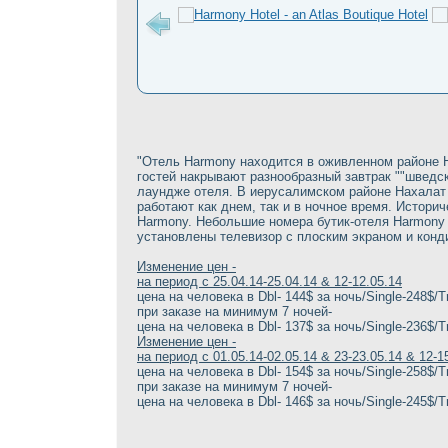
"Отель Harmony находится в оживленном районе Н
гостей накрывают разнообразный завтрак ""шведск
лаундже отеля. В иерусалимском районе Нахалат 
работают как днем, так и в ночное время. Истори
Harmony. Небольшие номера бутик-отеля Harmony
установлены телевизор с плоским экраном и конд
Изменение цен -
на период с 25.04.14-25.04.14 & 12-12.05.14
цена на человека в Dbl- 144$ за ночь/Single-248$/Tr
при заказе на минимум 7 ночей-
цена на человека в Dbl- 137$ за ночь/Single-236$/Tr
Изменение цен -
на период с 01.05.14-02.05.14 & 23-23.05.14 & 12-1
цена на человека в Dbl- 154$ за ночь/Single-258$/Tr
при заказе на минимум 7 ночей-
цена на человека в Dbl- 146$ за ночь/Single-245$/Tr