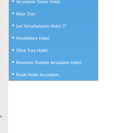
Jerusalem Tower Hotel
Подробнее
Kikar Zion
Prima Kings Hotel
Lev Yerushalayim Hotel 3*
от
101
$
за человека
Montefiore Hotel
Подробнее
Olive Tree Hotel
Prima Park Hotel Jerusalem
е
.
Rimonim Shalom Jerusalem Hotel
от
52
$
за человека
Rivoli Hotel Jerusalem
Подробнее
Prima Royale Hotel
от
80
$
за человека
Подробнее
ть