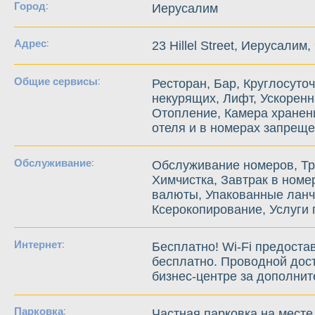
Город
:
Иерусалим
Адрес
:
23 Hillel Street, Иерусалим
Общие сервисы
:
Ресторан, Бар, Круглосуто
некурящих, Лифт, Ускоренн
Отопление, Камера хранени
отеля и в номерах запрещ
Обслуживание
:
Обслуживание номеров, Тр
Химчистка, Завтрак в номе
валюты, Упакованные ланч
Ксерокопирование, Услуги 
Интернет
:
Бесплатно! Wi-Fi предоста
бесплатно. Проводной дост
бизнес-центре за дополнит
Парковка
:
Частная парковка на месте