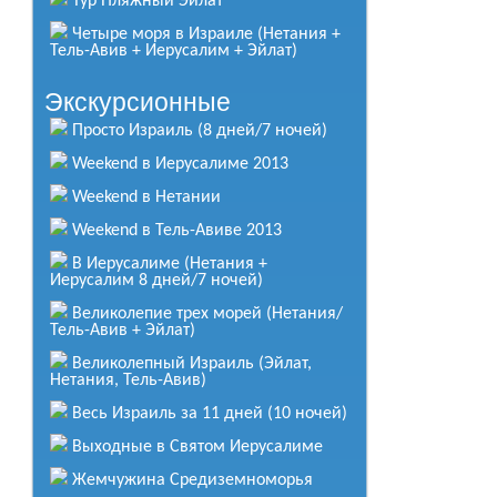
Тур Пляжный Эйлат
Четыре моря в Израиле (Нетания +
Тель-Авив + Иерусалим + Эйлат)
Израиль – перекресток духовных
путей человечества
от
850
$
Экскурсионные
за человека
Просто Израиль (8 дней/7 ночей)
Подробнее
Weekend в Иерусалиме 2013
Иордания тур за 3 дня
Weekend в Нетании
от
330
$
за человека
Weekend в Тель-Авиве 2013
Подробнее
В Иерусалиме (Нетания +
Иерусалим 8 дней/7 ночей)
Колыбель 3-х религий
Великолепие трех морей (Нетания/
от
950
$
Тель-Авив + Эйлат)
за человека
Великолепный Израиль (Эйлат,
Подробнее
Нетания, Тель-Авив)
Крещение в Иерусалиме
Весь Израиль за 11 дней (10 ночей)
Подробнее
Выходные в Святом Иерусалиме
Жемчужина Средиземноморья
Многоликий и неповторимый