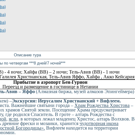
Описание тура
ы по четвергам ***8 дней/7 ночей***
) - 4 ночи; Хайфа (BВ) – 2 ночи; Тель-Авив (BB) - 1 ночи
 Галилея Христианская, Тель-Авив Яффо,
Хайфа ,
Акко Кейсария
Прибытие в аэропорт Бен-Гурион
Переезд и размещение в гостинице в Нетании
ель-Авив – Яффо
(Алмазная биржа, музей алмазов Эпингеймера)
хем) –
Экскурсия: Иерусалим Христианский + Вифлеем.
иста. Важнейшие святыни города –
Храм Рождества Христова
–
их храмов Святой земли. Посещение Храма предусматривает
ту, где родился Спаситель. В гроте – алтарь Рождества с
дой
,
ясли
, в которых лежал младенец Христос, алтарь Волхвов. В
ь древние фрески и мозаики, хранится
чудотворная икона
остной Богородицы».
Вифлеем находится на территории
ономии.