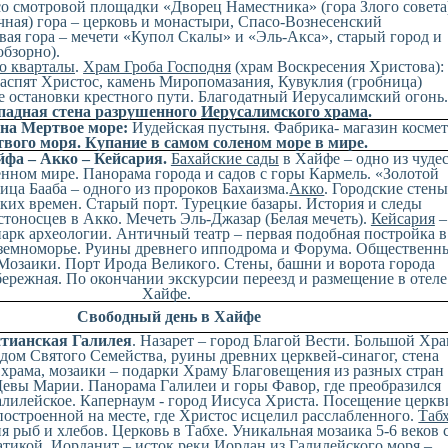
о смотровой площадки «Дворец Наместника» (гора Злого совета
ная) гора – церковь и монастыри, Спасо-Вознесенский
ая гора – мечети «Купол Скалы» и «Эль-Акса», старый город и
обзорно).
о кварталы
.
Храм Гроба Господня
(храм Воскресения Христова):
распят Христос, камень Миропомазания, Кувуклия (гробница)
е остановки крестного пути. Благодатный Иерусалимский огонь
ападная стена разрушенного
Иерусалимского храма
.
 на Мертвое море:
Иудейская пустыня. Фабрика- магазин косме
вого моря. Купание в самом соленом море в мире.
йфа – Акко – Кейсария.
Бахайские сады
в Хайфе – одно из чуде
енном мире. Панорама города и садов с горы Кармель. «Золотой
ица Бааба – одного из пророков Бахаизма.
Акко
. Городские стены
ких времен. Старый порт. Турецкие базары. История и следы
тоносцев в Акко. Мечеть Эль-Джазар (Белая мечеть).
Кейсария
–
арк археологии. Античный театр – первая подобная постройка в
земноморье. Руины древнего ипподрома и Форума. Общественн
 Мозаики. Порт Ирода Великого. Стены, башни и ворота города
бережная. По
окончании экскурсии переезд и размещение в отеле
Хайфе.
Свободный день в Хайфе
стианская Галилея
.
Наз
арет – город Благой Вести. Большой Хр
дом Святого Семейства, руины древних церквей-синагог, стена
 храма, мозаики – подарки Храму Благовещения из разных стран
евы Марии. Панорама Галилеи и горы Фавор, где преобразился
лилейское. Капернаум - город Иисуса Христа. Посещение церкв
 построенной на месте, где Христос исцелил расслабленного.
Таб
 рыб и хлебов. Церковь в Табхе. Уникальная мозаика 5-6 веков 
атикой.
Иорданит
– исток реки Иордан из Галилейского моря –