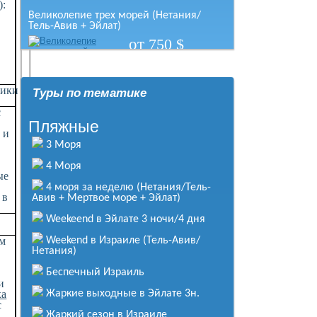
):
Великолепие трех морей (Нетания/
Тель-Авив + Эйлат)
от
750
$
за человека
.
Подробнее
тики
Туры по тематике
Великолепный Израиль (Эйлат,
Нетания, Тель-Авив)
с
Пляжные
от
750
$
 и
за человека
3 Моря
Подробнее
4 Моря
ые
Весь Израиль за 11 дней (10 ночей)
4 моря за неделю (Нетания/Тель-
от
721
$
 в
Авив + Мертвое море + Эйлат)
за человека
Weekeend в Эйлате 3 ночи/4 дня
Подробнее
ам
Weekend в Израиле (Тель-Авив/
Нетания)
Жемчужина Средиземноморья
от
429
$
Беспечный Израиль
за человека
и
ха
Жаркие выходные в Эйлате 3н.
Подробнее
с
Жаркий сезон в Израиле