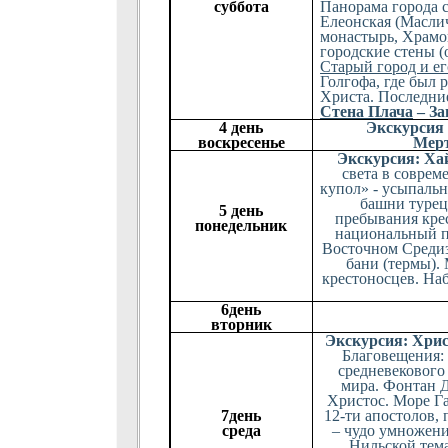
суббота
Панорама города с
Елеонская (Маслич
монастырь, Храмов
городские стены (
Старый город и ег
Голгофа, где был 
Христа. Последни
Стена Плача
– З
4 день
Экскурсия
воскресенье
Мерт
Экскурсия: Ха
света в соврем
купол» - усыпальн
башни турец
5 день
пребывания крес
понедельник
национальный п
Восточном Среди
бани (термы).
крестоносцев. На
6день
вторник
Экскурсия: Хри
Благовещения: 
средневекового
мира. Фонтан Д
Христос.
Море Га
7день
12-ти апостолов,
среда
– чудо умножения
Нильской тем