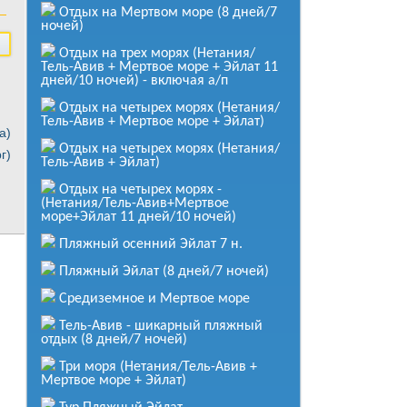
Отдых на Мертвом море (8 дней/7
ночей)
Иерусалим
Отдых на трех морях (Нетания/
Подробнее
Тель-Авив + Мертвое море + Эйлат 11
дней/10 ночей) - включая а/п
Иерусалим - город 3-х религий
Отдых на четырех морях (Нетания/
от
620
$
Тель-Авив + Мертвое море + Эйлат)
за человека
а)
Подробнее
Отдых на четырех морях (Нетания/
г)
Тель-Авив + Эйлат)
Израиль Христианский (8 дней/7
Отдых на четырех морях -
ночей) по спец. цене
(Нетания/Тель-Авив+Мертвое
море+Эйлат 11 дней/10 ночей)
от
459
$
за человека
Пляжный осенний Эйлат 7 н.
Подробнее
Пляжный Эйлат (8 дней/7 ночей)
Израиль – древний и современный
Средиземное и Мертвое море
(Тель-Авив, Нетания, Иерусалим,
Эйлат 15 дней/14 ночей)
Тель-Авив - шикарный пляжный
от
1 515
$
отдых (8 дней/7 ночей)
за человека
Три моря (Нетания/Тель-Авив +
Подробнее
Мертвое море + Эйлат)