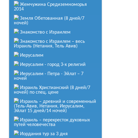
Иерусалим (8 дней/7 ночей)
Жемчужина Средиземноморья
от
538
$
2014
за человека
Земля Обетованная (8 дней/7
Подробнее
ночей)
Знакомство с Израилем
На Святой Земле (Иерусалим, Тель-
Авив)
Знакомство с Израилем – весь
от
875
$
Израиль (Нетания, Тель Авив)
за человека
Иерусалим
Подробнее
Иерусалим - город 3-х религий
Незабываемое путешествие
(Нетания + Иерусалим + Эйлат +
Иерусалим - Петра - Эйлат – 7
Тель Авив 15 дней/14 ночей)
ночей
от
1 440
$
Израиль Христианский (8 дней/7
за человека
ночей) по спец. цене
Подробнее
Израиль – древний и современный
(Тель-Авив, Нетания, Иерусалим,
Эйлат 15 дней/14 ночей)
От Средиземного до Красного моря
Израиль – перекресток духовных
(11 дней/10 ночей)
путей человечества
Подробнее
Иордания тур за 3 дня