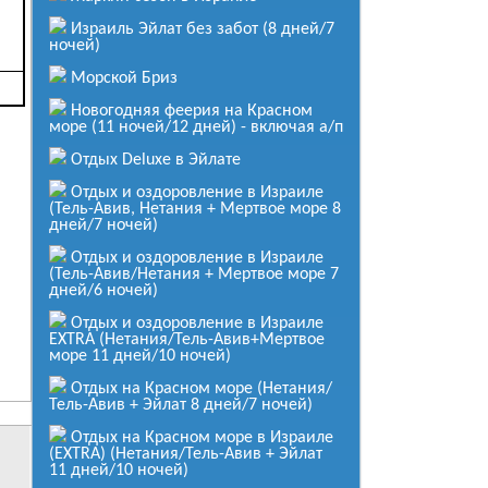
Жемчужина Средиземноморья
2014
Израиль Эйлат без забот (8 дней/7
ночей)
от
493
$
за человека
Морской Бриз
Подробнее
Новогодняя феерия на Красном
море (11 ночей/12 дней) - включая а/п
Земля Обетованная (8 дней/7
ночей)
Отдых Deluxe в Эйлате
от
653
$
Отдых и оздоровление в Израиле
за человека
(Тель-Авив, Нетания + Мертвое море 8
Подробнее
дней/7 ночей)
Отдых и оздоровление в Израиле
Знакомство с Израилем
(Тель-Авив/Нетания + Мертвое море 7
дней/6 ночей)
от
629
$
за человека
Отдых и оздоровление в Израиле
Подробнее
EXTRA (Нетания/Тель-Авив+Мертвое
море 11 дней/10 ночей)
Отдых на Красном море (Нетания/
Знакомство с Израилем – весь
Тель-Авив + Эйлат 8 дней/7 ночей)
Израиль (Нетания, Тель Авив)
от
700
$
Отдых на Красном море в Израиле
(EXTRA) (Нетания/Тель-Авив + Эйлат
за человека
11 дней/10 ночей)
Подробнее