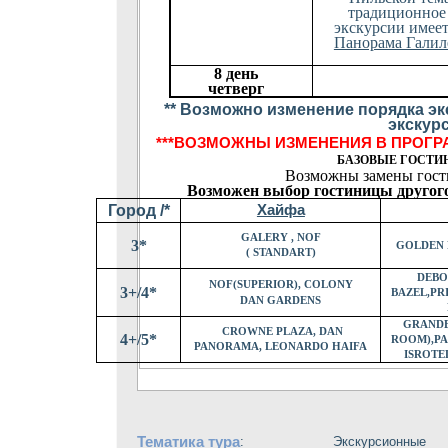
традиционное 
экскурсии имеет
Панорама Галиле
8 день
четверг
** Возможно изменение порядка эк
экскур
***
ВОЗМОЖНЫ ИЗМЕНЕНИЯ В ПРОГРА
БАЗОВЫЕ ГОСТИН
Возможны замены гости
Возможен выбор гостиницы другого
Город /*
Хайфа
GALERY , NOF
3*
GOLDEN 
( STANDART)
DEBO
NOF(SUPERIOR), COLONY
3+/4*
BAZEL,PR
DAN
GARDENS
GRANDB
CROWNE PLAZA, DAN
4+/5*
ROOM),PAR
PANORAMA, LEONARDO HAIFA
ISROTE
Тематика тура
:
Экскурсионные