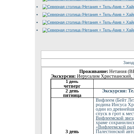
Заезд
Проживание:
Нетания (BB
Экскурсии:
Иерусалим
Христианский
,
1 день
четверг
2 день
Экскурсия: Т
пятница
Вифлеем (Бейт Ле
родина Иисуса Хр
один из древнейш
спуск в грот к мес
Вифлеемской звез
храме сохранилис
«Вифлеемской рад
3 день
Палестинской авт