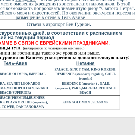
место омовения (крещения) христианских паломников. В этой
ся возможность попробовать знаменитую рыбу "Святого Петра".
йского моря и окрестностей.
По окончании экскурсии переезд и
размещение в отеле в Тель Авиве
Отъезд в аэропорт Бен Гурион
.
скурсионных дней, в соответствии с расписанием
сий на текущий период
ММЕ В СВЯЗИ С ЕВРЕЙСКИМИ ПРАЗДНИКАМИ.
ИЦЫ ТУРА:
(выбираются по усмотрению компании.)
ниц на гостиницы такого же уровня или выше.
 уровня по Вашему усмотрению за дополнительную плату!
Тель-Авив
Нетания
PALACE, GINOT YAM, KING KORESH,
BEACH OLIMPIA, IMPERIAL
RESIDENCE (standard, regular), GALIL
(regular)
RA, SEA NET LEONARDO
RESIDENCE (superior ) , GALIL
IMA,METROPOLITAN, GRAND
(superior), PARK,MARGOA,REIDENCE
BEACH(SUPERIOR)
BEACH
EACH(PREMIUM,BUSINESS
K PLAZA ORCHID (superior),
KING SOLOMON , SEASONS
L TOWER, DAN PANORAMA