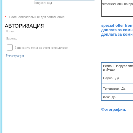
введите код
remarks:Цены на про
*
- Поля, обязательные для заполнения
АВТОРИЗАЦИЯ
special offer from
доплата за комна
Логин:
доплата за к
Пароль:
Запомнить меня на этом компьютере
Регистрация
Регион: Иерусали
и Иудея
Сауна: Да
Телевизор: Да
Фен: Да
Фотографии: