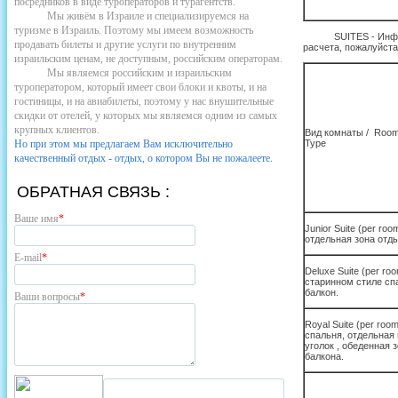
посредников в виде туроператоров и турагентств.
Мы живём в Израиле и специализируемся на
туризме в Израиль. Поэтому мы имеем возможность
SUITES - Инф
продавать билеты и другие услуги по внутренним
расчета, пожалуйста
израильским ценам, не доступным, российским операторам.
Мы являемся российским и израильским
туроператором, который имеет свои блоки и квоты, и на
гостиницы, и на авиабилеты, поэтому у нас внушительные
скидки от отелей, у которых мы являемся одним из самых
крупных клиентов.
Вид комнаты / Roo
Но при этом мы предлагаем Вам исключительно
Type
качественный отдых - отдых, о котором Вы не пожалеете.
ОБРАТНАЯ СВЯЗЬ :
Ваше имя
*
Junior Suite (per roo
отдельная зона отд
E-mail
*
Deluxe Suite (per roo
старинном стиле сп
балкон.
Ваши вопросы
*
Royal Suite (per room
спальня, отдельная 
уголок , обеденная 
балкона.