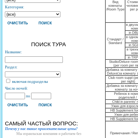
Вид
Стоимо
комнаты
человек
Категория:
/Room Type
per p
в двух
номе
in DB
в одно
Стандарт /
номе
Standard
ПОИСК ТУРА
in SG
в трех
Название:
номе
in TRP
Studio/Deluxe room
(per room per ni
Раздел:
Добавка за комнату 
Deluxe(за комнату 
Club room suppl (p
включая подразделы
per night)
Добавка за комнату
Число ночей:
комнату за но
Ребенок в ном
по
родителей /
Child in parents'
Ужин для взросл
HB Supplement for
Ужин для ребе
HB Supplement for
САМЫЙ ЧАСТЫЙ ВОПРОС:
Почему у нас такие привлекательные цены?
Примечания / Re
Мы израильская компания и работаем без