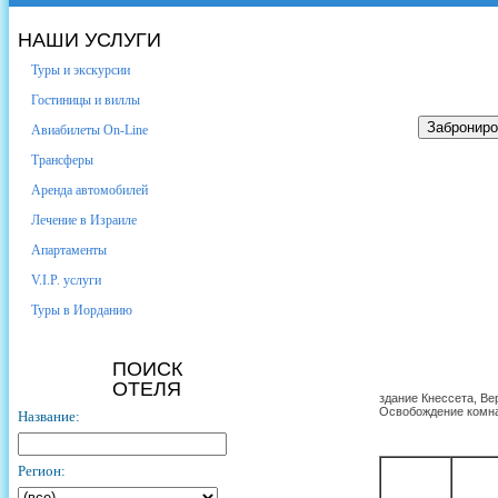
НАШИ УСЛУГИ
Туры и экскурсии
Гостиницы и виллы
Авиабилеты On-Line
Трансферы
Аренда автомобилей
Лечение в Израиле
Aпартаменты
V.I.P. услуги
Туры в Иорданию
ПОИСК
ОТЕЛЯ
здание Кнессета, Ве
Освобождение комнат
Название:
Регион: