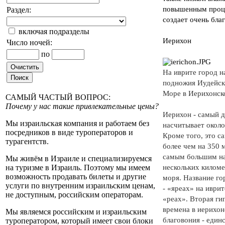
повышенным проце
Раздел:
создает очень бла
включая подразделы
Иерихон
Число ночей:
по
На иврите город н
подножия Иудейск
Море в Иерихонск
САМЫЙ ЧАСТЫЙ ВОПРОС:
Почему у нас такие привлекательные цены?
Иерихон - самый д
Мы израильская компания и работаем без
насчитывает около
посредников в виде туроператоров и
Кроме того, это с
турагентств.
более чем на 350 
самым большим на
Мы живём в Израиле и специализируемся
нескольких киломе
на туризме в Израиль. Поэтому мы имеем
возможность продавать билеты и другие
моря. Название го
услуги по внутренним израильским ценам,
- «яреах» на иврит
не доступным, российским операторам.
«реах». Вторая гип
времена в иерихон
Мы являемся российским и израильским
благовония - един
туроператором, который имеет свои блоки