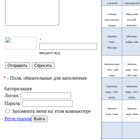
х религий
Христианский
Галилея
Иерусалим
Христианская.
Русский.
Назарет
Вифлеем.
Мертвое
Кейсария.
*
море.
Хайфа. Акко
Массада
введите код
Мертвое море
Мертвое
-
SPA
«Эйн
море -
SPA
Геди»
«Эйн Геди»
*
- Поля, обязательные для заполнения
Мертвоем
Мертвоем
Авторизация
море -
SPA
море -
SPA
Логин:
HOTEL
HOTEL
Пароль:
Мертвое
Мертвое
Запомнить меня на этом компьютере
море. Пляж
море. Пляж
Регистрация