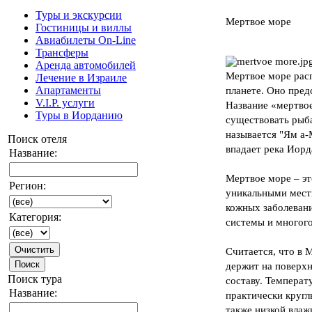
Туры и экскурсии
Мертвое море
Гостиницы и виллы
Авиабилеты On-Line
Трансферы
Аренда автомобилей
Мертвое море рас
Лечение в Израиле
Aпартаменты
планете. Оно пред
V.I.P. услуги
Название «мертвое
Туры в Иорданию
существовать рыба
называется "Ям а-
Поиск отеля
впадает река Иорд
Название:
Мертвое море – эт
Регион:
уникальными мест
кожных заболевани
Категория:
системы и многог
Считается, что в 
держит на поверх
Поиск тура
составу. Температ
Название:
практически кругл
также низкой вла