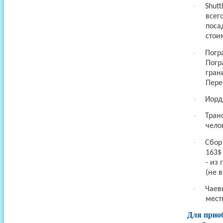
·
Shut
всег
поса
стои
·
Погр
Погр
гран
Пере
·
Иорд
·
Тран
чело
·
Сбор
163$
- из
(не 
·
Чаев
мест
Для приоб