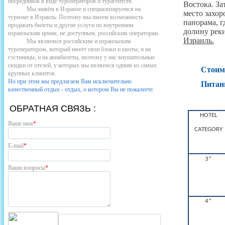
посредников в виде туроператоров и турагентств.
Востока. З
Мы живём в Израиле и специализируемся на
место захо
туризме в Израиль. Поэтому мы имеем возможность
панорама, 
продавать билеты и другие услуги по внутренним
долину рек
израильским ценам, не доступным, российским операторам.
Израиль.
Мы являемся российским и израильским
туроператором, который имеет свои блоки и квоты, и на
гостиницы, и на авиабилеты, поэтому у нас внушительные
скидки от отелей, у которых мы являемся одним из самых
Стоимо
крупных клиентов.
Но при этом мы предлагаем Вам исключительно
Питани
качественный отдых - отдых, о котором Вы не пожалеете.
ОБРАТНАЯ СВЯЗЬ :
HOTEL
Ваше имя
*
CATEGORY
E-mail
*
3*
Ваши вопросы
*
4*