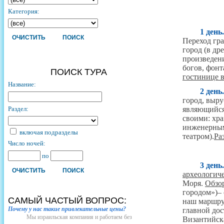
Категория:
1 день.
Переход гра
город (в др
произведен
богов, фон
ПОИСК ТУРА
гостинице 
Название:
2 день.
город, выр
Раздел:
являющийся
своими: хр
инженерным
включая подразделы
театром).
Ра
Число ночей:
по
3 день.
археологич
Моря.
Обзо
городом»)–
САМЫЙ ЧАСТЫЙ ВОПРОС:
наш маршру
Почему у нас такие привлекательные цены?
главной дос
Мы израильская компания и работаем без
Византийск