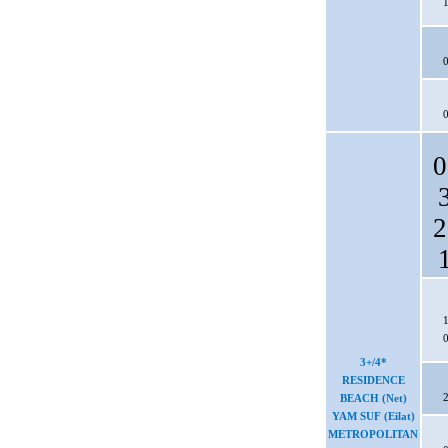
1
0
0
0
2
1
0
3+/4*
RESIDENCE
2
BEACH (Net)
YAM SUF (Eilat)
METROPOLITAN