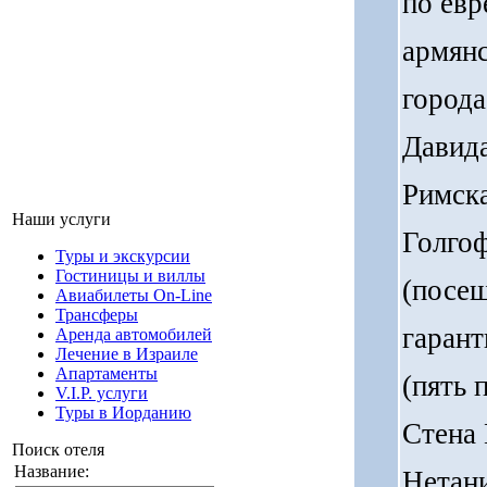
по евр
армянс
города
Давида
Римска
Наши услуги
Голгоф
Туры и экскурсии
Гостиницы и виллы
(посещ
Авиабилеты On-Line
Трансферы
гарант
Аренда автомобилей
Лечение в Израиле
Aпартаменты
(пять 
V.I.P. услуги
Туры в Иорданию
Стена 
Поиск отеля
Название:
Нетан