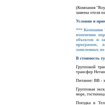
(Компания "
Roy
замены отеля н
Условия и при
*** Компания 
изменения по
объектов и з
программе, 
заявленных по
В стоимость ту
Групповой тран
трансфер Нета
Питание: ВВ - 
Групповая экс
море, гостиниц
Поездка в Те