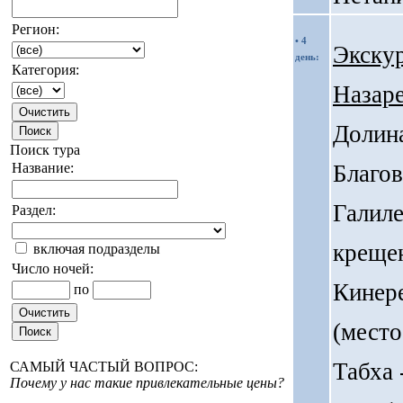
Регион:
• 4
Экскур
день:
Категория:
Назаре
Долин
Поиск тура
Благов
Название:
Галиле
Раздел:
креще
включая подразделы
Число ночей:
Кинере
по
(место
Табха
САМЫЙ ЧАСТЫЙ ВОПРОС:
Почему у нас такие привлекательные цены?