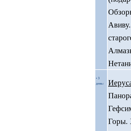
Обзорн
Авиву.
старо
Алмаз
Нетан
• 3
Иерус
день:
Панор
Гефси
Горы.