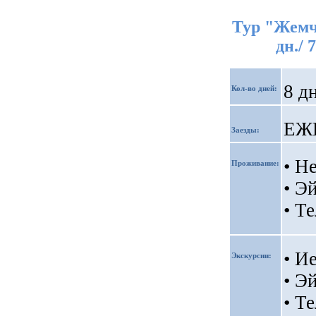
Тур "Жемч
дн./ 
8 д
Кол-во дней:
ЕЖ
Заезды:
• Н
Проживание:
• Эй
• Т
• И
Экскурсии:
• Э
• Т