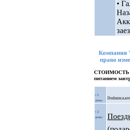
• Г
Наз
Акк
зае
Компания "
право изме
СТОИМОСТЬ ТУ
питанием завт
• 1
Прибытие в аэр
день:
• 2
Поезд
день:
(подар