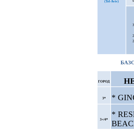
0
(Tel-Aviv)
3
2
2
БАЗ
Н
ГОРОД
* GI
3*
* RE
3+/4*
BEAC