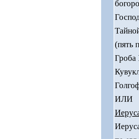
богоро
Господ
Тайной
(пять 
Гроба 
Кувукл
Голгоф
ИЛИ
Иеруса
Иеруса