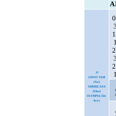
A
0
1
2
2
3*
GINOT YAM
(Net)
AMERICANA
3
(Eilat)
2
OLYMPIA (Tel-
Aviv)
1