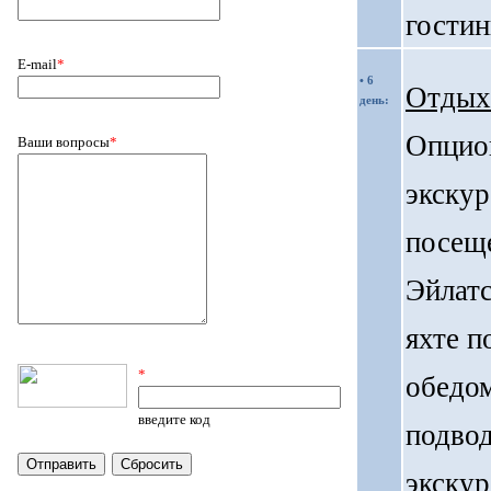
гостин
E-mail
*
• 6
Отдых 
день:
Опцио
Ваши вопросы
*
экскур
посещ
Эйлатс
яхте п
*
обедом
введите код
подво
экскур