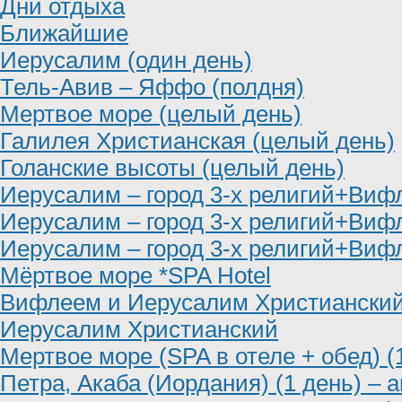
Дни отдыха
Ближайшие
Иерусалим (один день)
Тель-Авив – Яффо (полдня)
Мертвое море (целый день)
Галилея Христианская (целый день)
Голанские высоты (целый день)
Иерусалим – город 3-х религий+Виф
Иерусалим – город 3-х религий+Виф
Иерусалим – город 3-х религий+Виф
Мёртвое море *SPA Hotel
Вифлеем и Иерусалим Христиански
Иерусалим Христианский
Мертвое море (SPA в отеле + обед) (
Петра, Акаба (Иордания) (1 день) – 